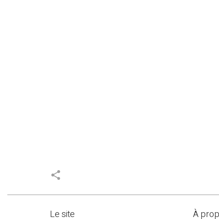
share
Le site
À pro