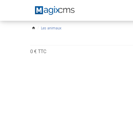
Les animaux
home
0
€
TTC