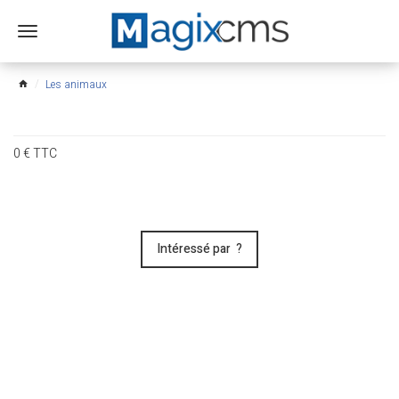
Ouvrir
le
menu
Les animaux
home
0
€
TTC
Intéressé par ?