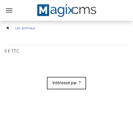
Ouvrir
le
menu
Les animaux
home
0
€
TTC
Intéressé par ?