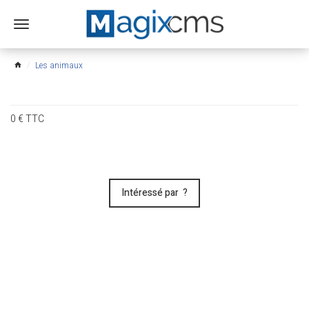
Ouvrir
le
menu
Les animaux
home
0
€
TTC
Intéressé par ?