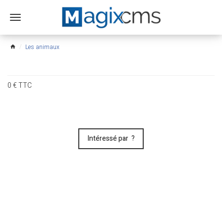
Ouvrir
le
menu
Les animaux
home
0
€
TTC
Intéressé par ?