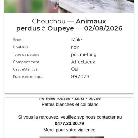
Chouchou —
Animaux
perdus
à
Oupeye
—
02/08/2026
Mâle
Sexe
noir
Couleurs
poil mi-long
Type de pelage
Affectueux
Comportement
Oui
Castré/stérilisé
897073
Puce électronique