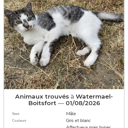
Animaux trouvés
à
Watermael-
Boitsfort
—
01/08/2026
Mâle
Sexe
Gris et blanc
Couleurs
Affectueux mais hyper