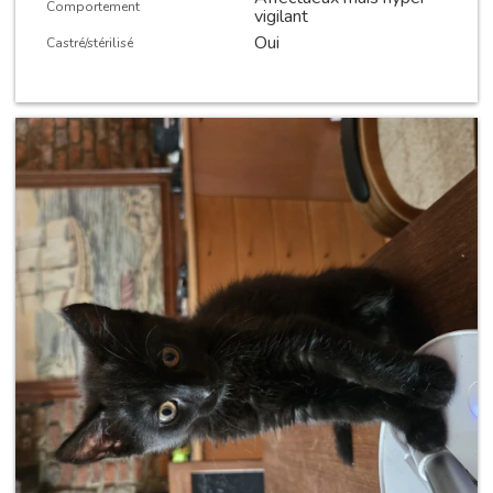
Comportement
vigilant
Oui
Castré/stérilisé