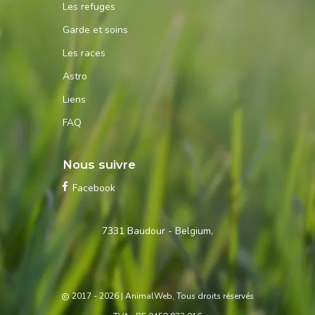
Les refuges
Garde et soins
Les races
Astro
Liens
FAQ
Nous suivre
Facebook
Contactez-
7331 Baudour - Belgium,
nous
2017 - 2026
| AnimalWeb, Tous droits réservés