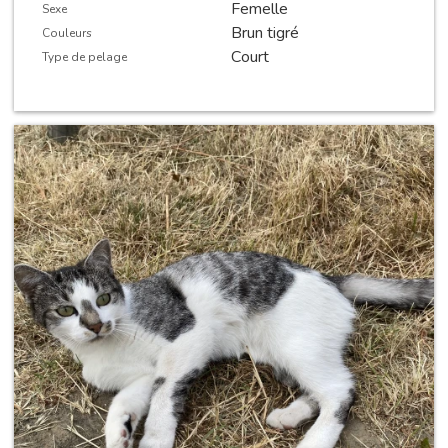
Femelle
Sexe
Brun tigré
Couleurs
Court
Type de pelage