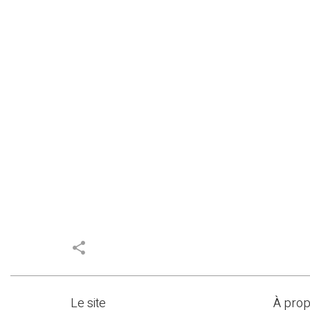
share
Le site
À pro