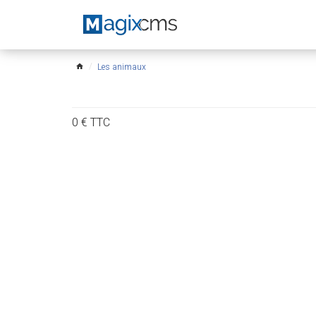
Les animaux
home
0
€
TTC