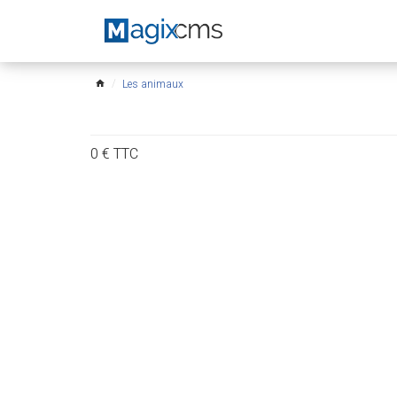
Les animaux
home
0
€
TTC