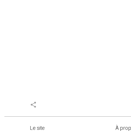
share
Le site
À pro