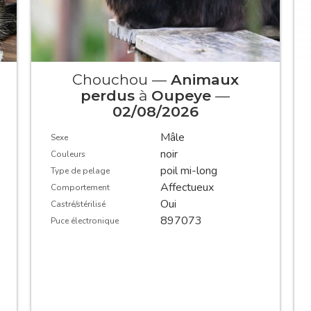
Chouchou —
Animaux
perdus
à
Oupeye
—
02/08/2026
Mâle
Sexe
noir
Couleurs
poil mi-long
Type de pelage
Affectueux
Comportement
Oui
Castré/stérilisé
897073
Puce électronique