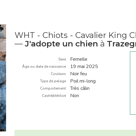
WHT - Chiots - Cavalier King C
—
J'adopte un chien
à
Trazeg
Femelle
Sexe
19 mai 2025
Âge ou date de naissance
Noir feu
Couleurs
Poil mi-long
Type de pelage
Très câlin
Comportement
Non
Castré/stérilisé