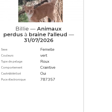
Billie —
Animaux
Bi
perdus
à
braine l'alleud
—
p
31/07/2026
Femelle
Sexe
Sexe
vert
Couleurs
Couleurs
Roux
Type de pelage
Type de pe
Craintive
Comportement
Comportem
Oui
Castré/stérilisé
Castré/stéril
787357
Puce électronique
Puce électr