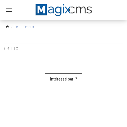
Ouvrir
le
menu
Les animaux
home
0
€
TTC
Intéressé par ?