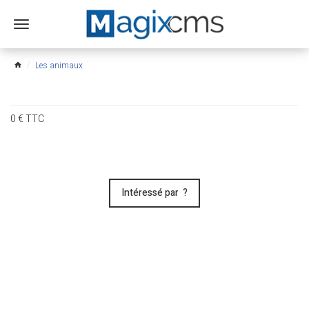
Ouvrir
le
menu
Les animaux
home
0
€
TTC
Intéressé par ?