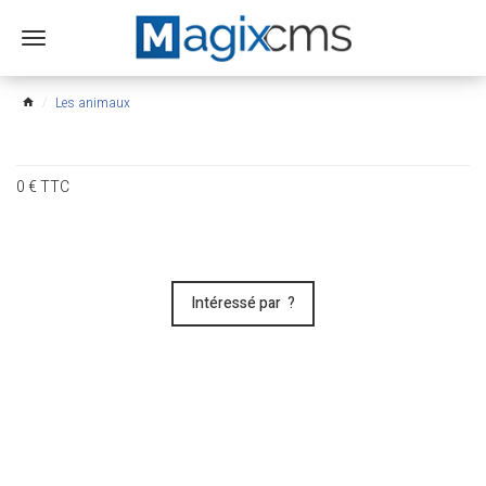
Ouvrir
le
menu
Les animaux
home
0
€
TTC
Intéressé par ?