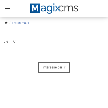
Ouvrir
le
menu
Les animaux
home
0
€
TTC
Intéressé par ?