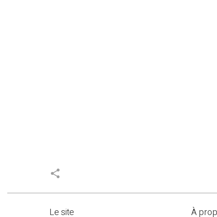
share
Le site
À pro