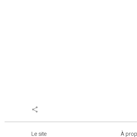
share
Le site
À pro