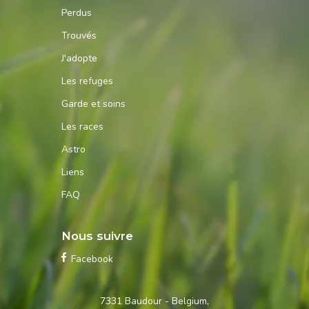
Perdus
Trouvés
J'adopte
Les refuges
Garde et soins
Les races
Astro
Liens
FAQ
Nous suivre
Facebook
Contactez-
7331 Baudour - Belgium,