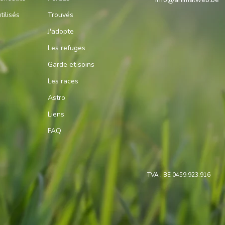
tilisés
Trouvés
J'adopte
Les refuges
Garde et soins
Les races
Astro
Liens
FAQ
TVA : BE 0459.923.916