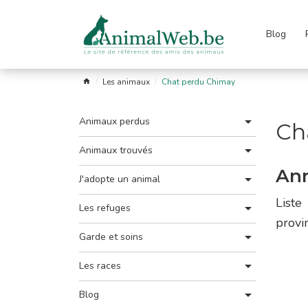
Blog
Passer
le
menu
s
Garde
Les
Astro
Liens
FAQ
Les animaux
Chat perdu Chimay
fuges
et
races
soins
Animaux perdus
Ch
Animaux trouvés
Ann
J'adopte un animal
Liste
Les refuges
provi
Garde et soins
Les races
Blog