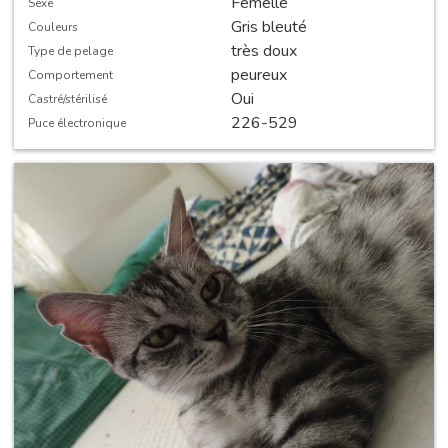
Femelle
Sexe
Gris bleuté
Couleurs
très doux
Type de pelage
peureux
Comportement
Oui
Castré/stérilisé
226-529
Puce électronique