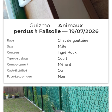
Guizmo —
Animaux
perdus
à
Falisolle
—
19/07/2026
Chat de gouttière
Race
Mâle
Sexe
Tigré Roux
Couleurs
Court
Type de pelage
Méfiant
Comportement
Oui
Castré/stérilisé
Non
Puce électronique