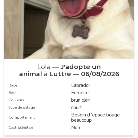
Lola —
J'adopte un
animal
à
Luttre
—
06/08/2026
Labrador
Race
Femelle
Sexe
brun clair
Couleurs
court
Type de pelage
Besoin d 'epace bouge
Comportement
beaucoup
Non
Castré/stérilisé