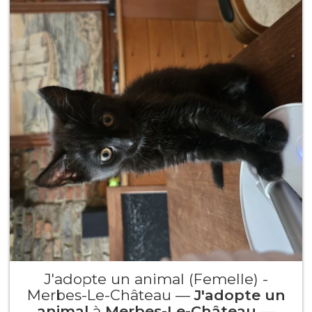
J'adopte un animal (Femelle) -
Merbes-Le-Château —
J'adopte un
animal
à
Merbes-Le-Château
—