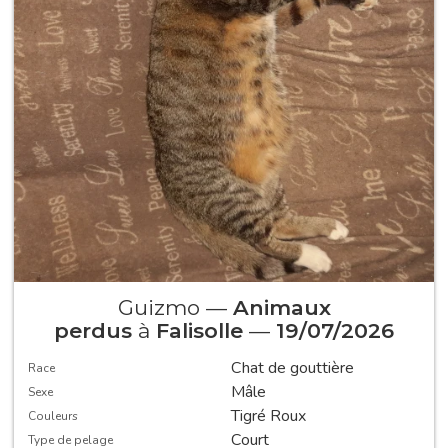
Guizmo —
Animaux
perdus
à
Falisolle
—
19/07/2026
Chat de gouttière
Race
Mâle
Sexe
Tigré Roux
Couleurs
Court
Type de pelage