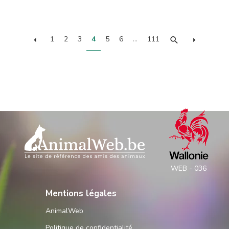
1
2
3
4
5
6
…
111
WEB - 036
Mentions légales
AnimalWeb
Politique de confidentialité