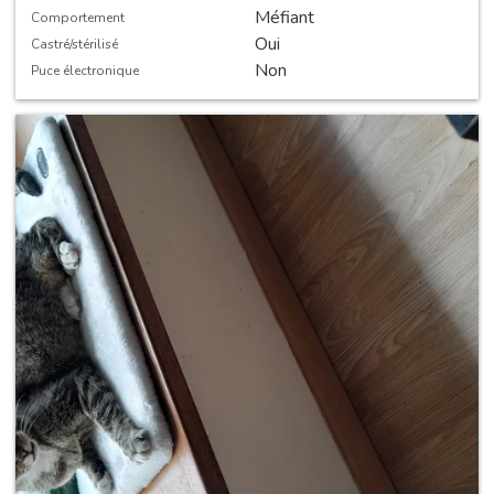
Méfiant
Comportement
Oui
Castré/stérilisé
Non
Puce électronique