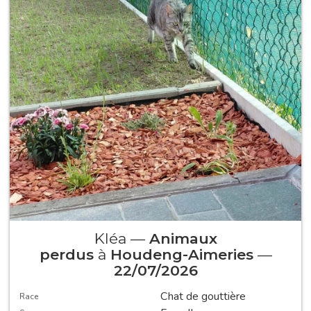
Kléa —
Animaux
perdus
à
Houdeng-Aimeries
—
22/07/2026
Chat de gouttière
Race