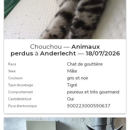
Chouchou —
Animaux
perdus
à
Anderlecht
—
18/07/2026
Chat de gouttière
Race
Mâle
Sexe
gris et noir
Couleurs
Tigré
Type de pelage
peureux et très gourmand
Comportement
Oui
Castré/stérilisé
900223000590637
Puce électronique