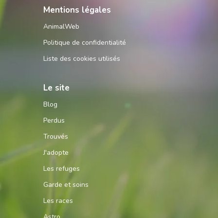
Mentions légales
AnimalWeb
Politique de confidentialité
Liste des cookies utilisés
Le site
Blog
Perdus
Trouvés
J'adopte
Les refuges
Garde et soins
Les races
Astro