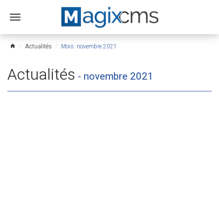
Ouvrir
le
menu
Actualités
Mois: novembre 2021
home
Actualités
-
novembre 2021