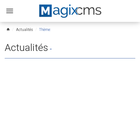
Ouvrir
le
menu
Actualités
Thème:
home
Actualités
-