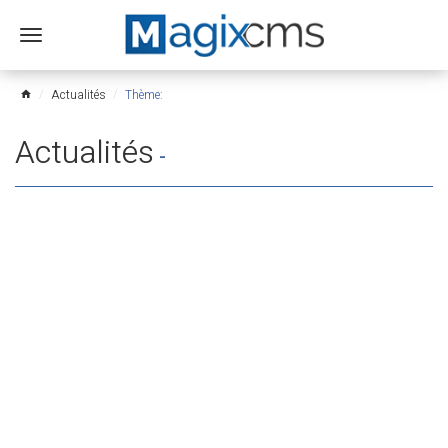
Ouvrir
le
menu
Actualités
Thème:
home
Actualités
-