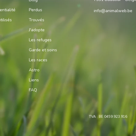
entialité
Perdus
info@animalweb.be
tilisés
Trouvés
J'adopte
Les refuges
Garde et soins
Les races
Astro
Liens
FAQ
TVA : BE 0459.923.916