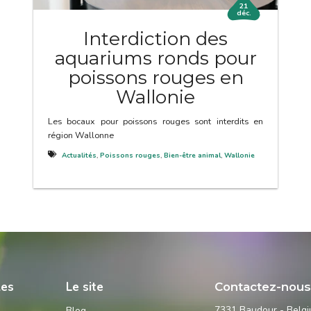
21
déc.
Interdiction des
aquariums ronds pour
poissons rouges en
Wallonie
Les bocaux pour poissons rouges sont interdits en
région Wallonne
Actualités
,
Poissons rouges
,
Bien-être animal
,
Wallonie
les
Le site
Contactez-nou
7331 Baudour - Belg
Blog