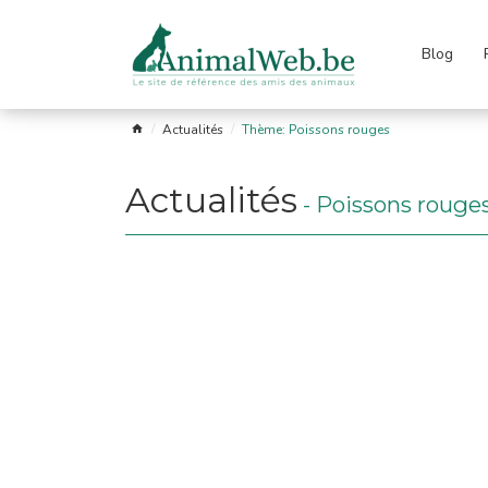
Blog
Passer
le
menu
s
Garde
Les
Astro
Liens
FAQ
Actualités
Thème: Poissons rouges
fuges
et
races
soins
Actualités
-
Poissons rouge