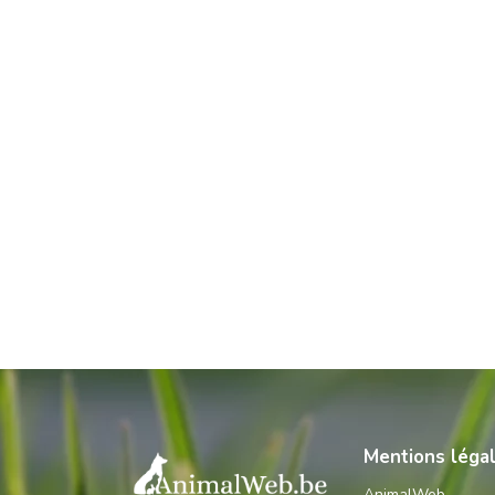
Mentions léga
AnimalWeb