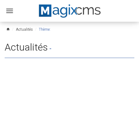
Ouvrir
le
menu
Actualités
Thème:
home
Actualités
-