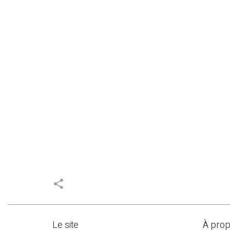
share
Le site
À pro