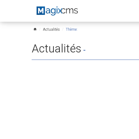
Actualités
Thème:
home
Actualités
-