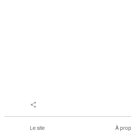
share
Le site
À pro