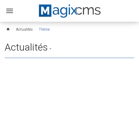
Ouvrir
le
menu
Actualités
Thème:
home
Actualités
-