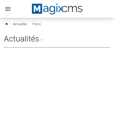
Ouvrir
le
menu
Actualités
Thème:
home
Actualités
-