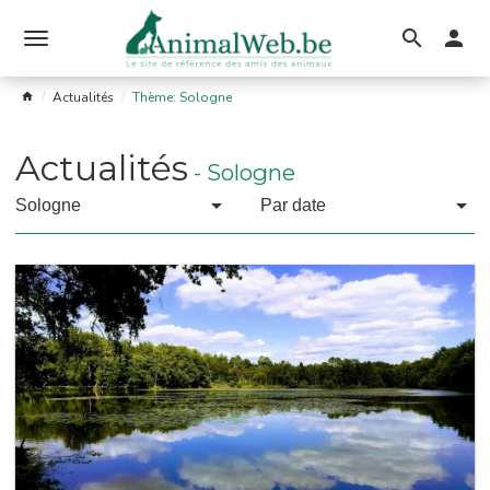
Ouvrir
le
Actualités
Thème: Sologne
menu
Actualités
-
Sologne
Sologne
Par date