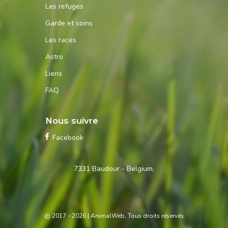
Les refuges
Garde et soins
Les races
Astro
Liens
FAQ
Nous suivre
Facebook
Contactez-
7331 Baudour - Belgium,
nous
2017 - 2026
| AnimalWeb, Tous droits réservés