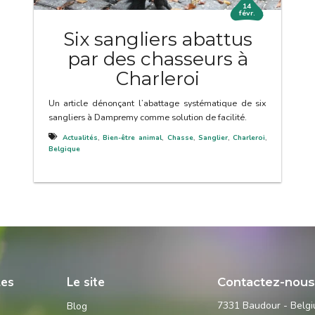
14
févr.
Six sangliers abattus
par des chasseurs à
Charleroi
Un article dénonçant l’abattage systématique de six
sangliers à Dampremy comme solution de facilité.
Actualités
,
Bien-être animal
,
Chasse
,
Sanglier
,
Charleroi
,
Belgique
les
Le site
Contactez-nou
7331 Baudour - Belg
Blog