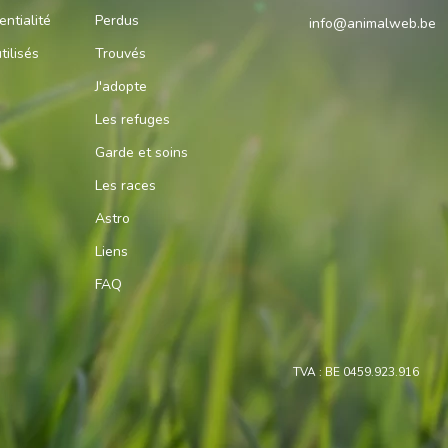
entialité
Perdus
info@animalweb.be
tilisés
Trouvés
J'adopte
Les refuges
Garde et soins
Les races
Astro
Liens
FAQ
TVA : BE 0459.923.916