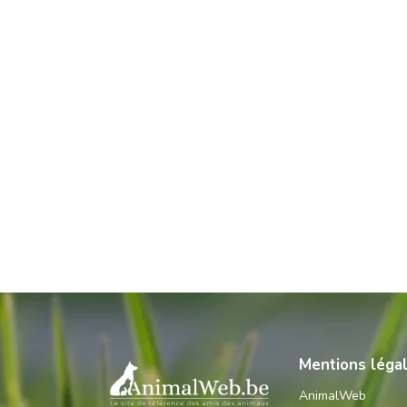
Mentions léga
AnimalWeb