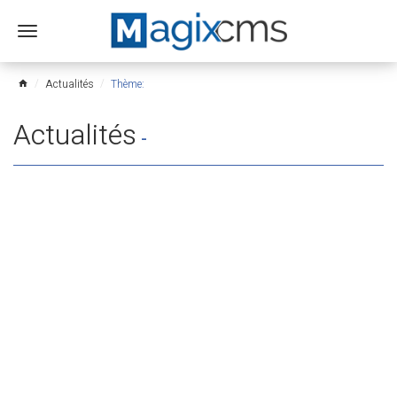
Ouvrir
le
menu
Actualités
Thème:
home
Actualités
-