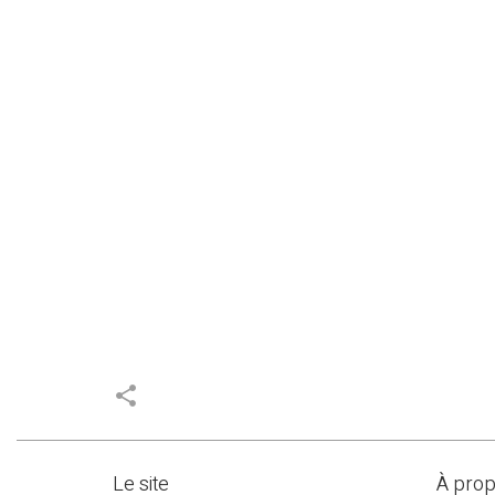
share
Le site
À pro