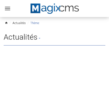
Ouvrir
le
menu
Actualités
Thème:
home
Actualités
-