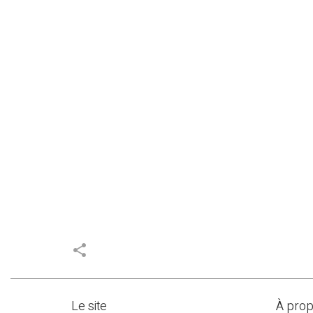
share
Le site
À pro