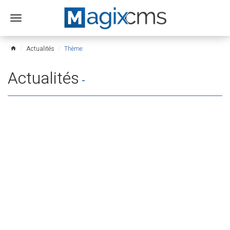
Ouvrir
le
menu
Actualités
Thème:
home
Actualités
-