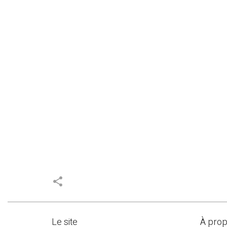
share
Le site
À pro