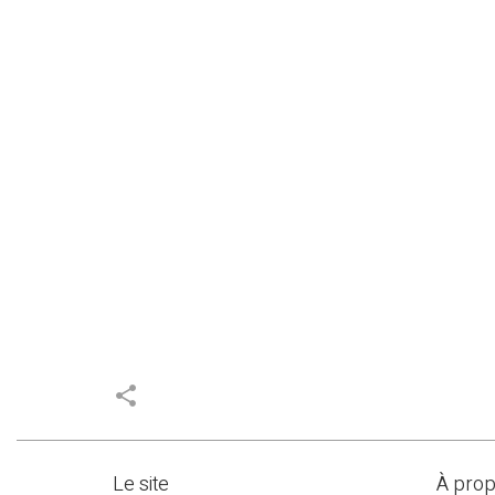
share
Le site
À pro