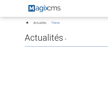
Actualités
Thème:
home
Actualités
-