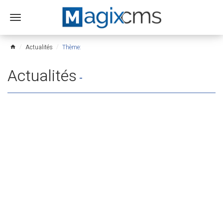
Ouvrir
le
menu
Actualités
Thème:
home
Actualités
-