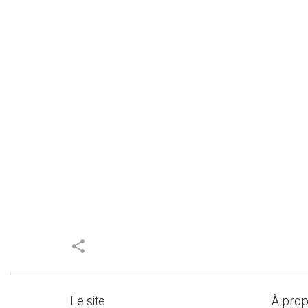
share
Le site
À pro