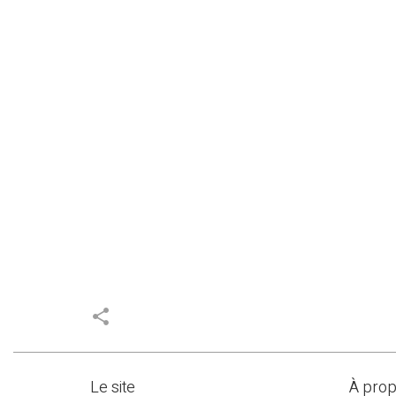
share
Le site
À pro