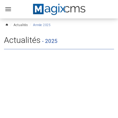
Ouvrir
le
menu
Actualités
Année: 2025
home
Actualités
-
2025