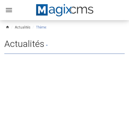
Ouvrir
le
menu
Actualités
Thème:
home
Actualités
-