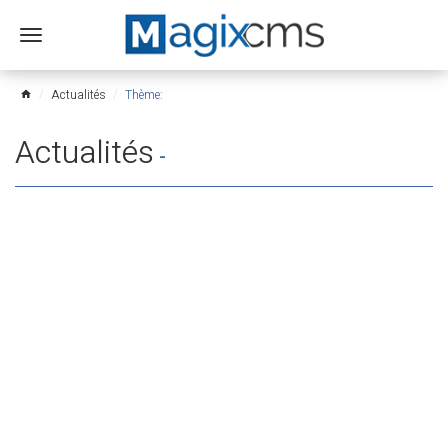
Ouvrir
le
menu
Actualités
Thème:
home
Actualités
-